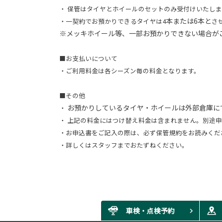
・ 保管はタイヤとホイールのセットのみ受付けいたしま
本または6本と
・一契約でお預かりできるタイヤは4
さ
※メッキホイール等、一部お預かりできない場合が
■お支払いについて
・ご利用料金は各シーズン毎の料金となります。
■その他
お預かりしているタイヤ・ホイールは外部倉庫に
・
・ 上記の料金にはつけ替え料金は含まれません。別途
・お申込書をご記入の際は、必ず保管規約をお読みくだ
・詳しくはスタッフまでおたずねください。
車検・点検予約