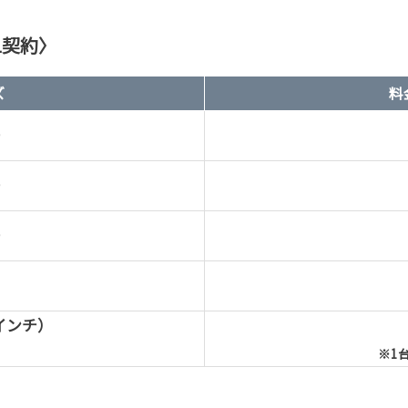
1契約〉
ズ
料
チ
チ
チ
インチ）
※1