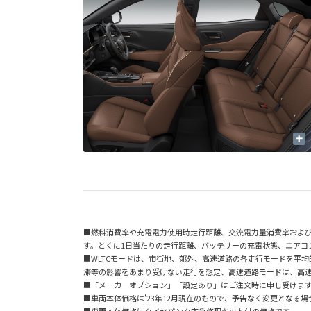
+
■燃料消費率や充電電力使用時走行距離、交流電力量消費率およ
す。とくに1日当たりの走行距離、バッテリーの充電状態、エアコ
■WLTCモードは、市街地、郊外、高速道路の各走行モードを平
滞等の影響をあまり受けない走行を想定、高速道路モードは、高
■「メーカーオプション」「設定あり」はご注文時に申し受けま
■車両本体価格は'23年12月現在のもので、予告なく変更となる
■車両本体価格はタイヤパンク応急修理キット付の価格です。