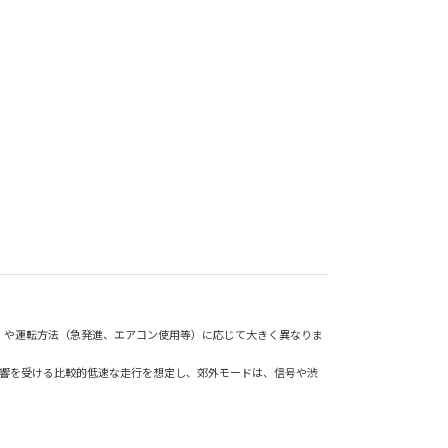
）や運転方法（急発進、エアコン使用等）に応じて大きく異なりま
影響を受ける比較的低速な走行を想定し、郊外モードは、信号や渋