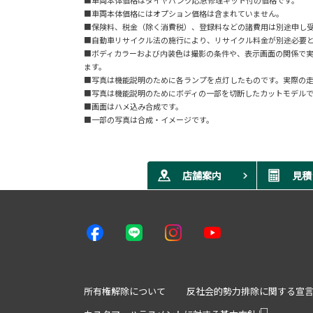
■車両本体価格にはオプション価格は含まれていません。
■保険料、税金（除く消費税）、登録料などの諸費用は別途申し
■自動車リサイクル法の施行により、リサイクル料金が別途必要
■ボディカラーおよび内装色は撮影の条件や、表示画面の関係で
ます。
■写真は機能説明のために各ランプを点灯したものです。実際の
■写真は機能説明のためにボディの一部を切断したカットモデル
■画面はハメ込み合成です。
■一部の写真は合成・イメージです。
店舗案内
見積
所有権解除について
反社会的勢力排除に関する宣