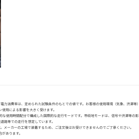
び電力消費率は、定められた試験条件のもとでの値です。お客様の使用環境（気象、渋滞等
ン使用による影響を大きく受けます。
均的な使用時間配分で構成した国際的な走行モードです。市街地モードは、信号や渋滞等の
速道路等での走行を想定しています。
す。メーカーの工場で装着するため、ご注文後はお受けできませんのでご了承ください。
場合があります。