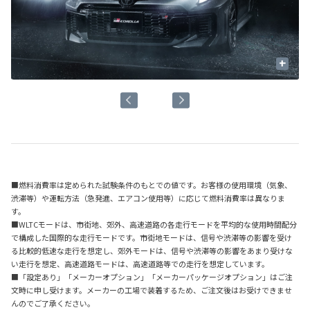
+
■燃料消費率は定められた試験条件のもとでの値です。お客様の使用環境（気象、
渋滞等）や運転方法（急発進、エアコン使用等）に応じて燃料消費率は異なりま
す。
■WLTCモードは、市街地、郊外、高速道路の各走行モードを平均的な使用時間配分
で構成した国際的な走行モードです。市街地モードは、信号や渋滞等の影響を受け
る比較的低速な走行を想定し、郊外モードは、信号や渋滞等の影響をあまり受けな
い走行を想定、高速道路モードは、高速道路等での走行を想定しています。
■「設定あり」「メーカーオプション」「メーカーパッケージオプション」はご注
文時に申し受けます。メーカーの工場で装着するため、ご注文後はお受けできませ
んのでご了承ください。