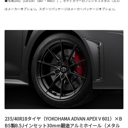
■写真はRZ［GR-DAT（8AT・4WD）］。ボディカラーのプレシャスメタル〈1L5〉
はメーカーオプション。スポーツパッケージはメーカーパッケージオプション。
235/40R18タイヤ（YOKOHAMA ADVAN APEX V 601）×B
BS製8.5Jインセット30mm鍛造アルミホイール（メタル