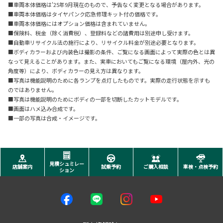
■車両本体価格は'25年9月現在のもので、予告なく変更となる場合があります。
■車両本体価格はタイヤパンク応急修理キット付の価格です。
■車両本体価格にはオプション価格は含まれていません。
■保険料、税金（除く消費税）、登録料などの諸費用は別途申し受けます。
■自動車リサイクル法の施行により、リサイクル料金が別途必要となります。
■ボディカラーおよび内装色は撮影の条件、ご覧になる画面によって実際の色とは異
なって見えることがあります。また、実車においてもご覧になる環境（屋内外、光の
角度等）により、ボディカラーの見え方は異なります。
■写真は機能説明のために各ランプを点灯したものです。実際の走行状態を示すも
のではありません。
■写真は機能説明のためにボディの一部を切断したカットモデルです。
■画面はハメ込み合成です。
■一部の写真は合成・イメージです。
見積シュミレー
店舗案内
試乗予約
ご購入相談
車検・点検予約
ション