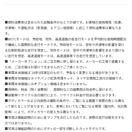
■燃料消費率は定められた試験条件のもとでの値です。お客様の使用環境（気象、
渋滞等）や運転方法（急発進、エアコン使用等）に応じて燃料消費率は異なりま
す。
■WLTCモードは、市街地、郊外、高速道路の各走行モードを平均的な使用時間配分
で構成した国際的な走行モードです。市街地モードは、信号や渋滞等の影響を受け
る比較的低速な走行を想定し、郊外モードは、信号や渋滞等の影響をあまり受けな
い走行を想定、高速道路モードは、高速道路等での走行を想定しています。
■「メーカーオプション」はご注文時に申し受けます。メーカーの工場で装着する
ため、ご注文後はお受けできませんのでご了承ください。
■車両本体価格は'26年5月現在のもので、予告なく変更となる場合があります。
■車両本体価格はタイヤパンク応急修理キット、タイヤ交換用工具付の価格です。
■車両本体価格にはオプション価格は含まれていません。
■保険料、税金（除く消費税）、登録料などの諸費用は別途申し受けます。
■自動車リサイクル法の施行により、リサイクル料金が別途必要となります。
■ボディカラーおよび内装色は撮影の条件や、ご覧になる画面で実際の色とは異な
って見えることがあります。また、実車においてもご覧になる環境（屋内外、光の角
度等）により、ボディカラーの見え方は異なります。
■写真は機能説明のために各ランプを点灯したものです。実際の走行状態を示すも
のではありません。
■写真は機能説明のためにボディの一部を切断したカットモデルです。