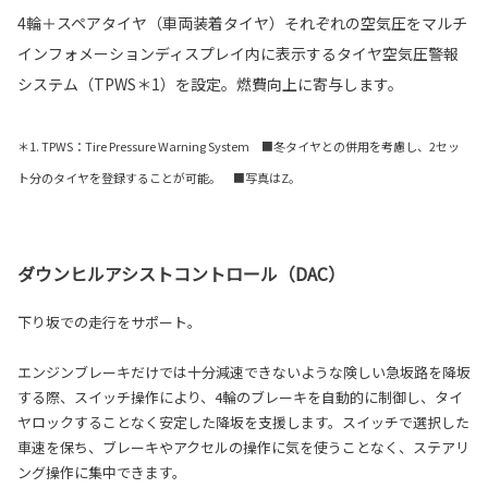
4輪＋スペアタイヤ（車両装着タイヤ）それぞれの空気圧をマルチ
インフォメーションディスプレイ内に表示するタイヤ空気圧警報
システム（TPWS＊1）を設定。燃費向上に寄与します。
＊1. TPWS：Tire Pressure Warning System ■冬タイヤとの併用を考慮し、2セッ
ト分のタイヤを登録することが可能。 ■写真はZ。
ダウンヒルアシストコントロール（DAC）
下り坂での走行をサポート。
エンジンブレーキだけでは十分減速できないような険しい急坂路を降坂
する際、スイッチ操作により、4輪のブレーキを自動的に制御し、タイ
ヤロックすることなく安定した降坂を支援します。スイッチで選択した
車速を保ち、ブレーキやアクセルの操作に気を使うことなく、ステアリ
ング操作に集中できます。