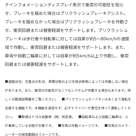
チインフォメーションディスプレイ表示で衝突の可能性を知ら
せ、ブレーキを踏めた場合はプリクラッシュブレーキアシスト。
ブレーキを踏めなかった場合はプリクラッシュブレーキを作動さ
せ、衝突回避または被害軽減をサポートします。プリクラッシュ
ブレーキは歩行者や自転車に対しては自車が約5～80km/hの速度
域で作動し、衝突回避または被害軽減をサポートします。また、
車両や自動二輪車に対しては自車が約5km/h以上で作動し、衝突
回避または被害軽減をサポートします。
■道路状況、交差点の形状、車両状態および天候状態等によっては作動しない場合
があります。また、衝突の可能性がなくてもシステムが作動する場合もあります。詳
しくは取扱説明書をご覧ください。 ■プリクラッシュセーフティはあくまで運転を
支援する機能です。本機能を過信せず、必ずドライバーが責任を持って運転してくだ
さい。 ■数値はトヨタ自動車（株）測定値。 ■自転車および自動二輪車は、人
が乗車している状態が対象です。 ■写真は作動イメージです。 ■写真のカメラ・
レーダーの検知範囲はイメージです。