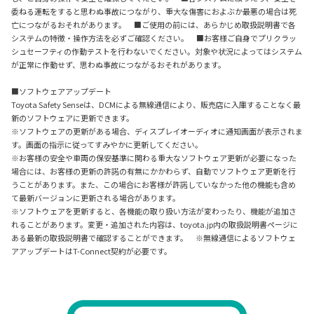
委ねる運転をすると思わぬ事故につながり、重大な傷害におよぶか最悪の場合は死
亡につながるおそれがあります。 ■ご使用の前には、あらかじめ取扱説明書で各
システムの特徴・操作方法を必ずご確認ください。 ■お客様ご自身でプリクラッ
シュセーフティの作動テストを行わないでください。対象や状況によってはシステム
が正常に作動せず、思わぬ事故につながるおそれがあります。
■ソフトウェアアップデート
Toyota Safety Senseは、DCMによる無線通信により、販売店に入庫することなく最
新のソフトウェアに更新できます。
※ソフトウェアの更新がある場合、ディスプレイオーディオに通知画面が表示されま
す。画面の指示に従ってすみやかに更新してください。
※お客様の安全や車両の保安基準に関わる重大なソフトウェア更新が必要になった
場合には、お客様の更新の許諾の有無にかかわらず、自動でソフトウェア更新を行
うことがあります。また、この場合にお客様が許諾していなかった他の機能も含め
て最新バージョンに更新される場合があります。
※ソフトウェアを更新すると、各機能の取り扱い方法が変わったり、機能が追加さ
れることがあります。変更・追加された内容は、toyota.jp内の取扱説明書ページに
ある最新の取扱説明書で確認することができます。 ※無線通信によるソフトウェ
アアップデートはT-Connect契約が必要です。