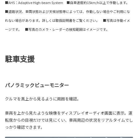
■AHS：Adaptive High-beam System ■自車速度約15km/h以上で作動します。
■道路状況、車両状態および天候状態等によっては、作動しない場合やご利用にな
れない場合があります。詳しくは取扱説明書をご覧ください。 ■写真は作動イメ
ージです。 ■写真のカメラ・レーダーの検知範囲はイメージです。
駐車支援
パノラミックビューモニター
クルマを真上から見るように周囲を確認。
車両を上から見たような映像をディスプレイオーディオ画面に表示。運
転席からの目視だけでは見にくい、車両周辺の状況をリアルタイムでし
っかり確認できます。