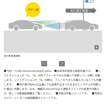
+
先行車発進告知
信
■TMN：Traffic Movement Notification ■右折矢印信号も検知可能です。 ■シ
フトポジションが「P」「R」以外でブレーキペダルを踏んで停車している時に作動
します。シフトポジションが「N」の時は、ブレーキペダルを踏んでいなくても作動
します。 ■先行車が約4m以上進んでも自車が止まったままだとシステムが判断し
た場合に作動します。なお、機能のON/OFFおよび通知タイミングの変更が可能で
す。詳しくは取扱説明書をご覧ください。 ■写真は作動イメージです。 ■写真の
カメラ・レーダーの検知範囲はイメージです。