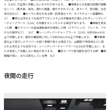
ト［LDA］が正常に作動しないおそれがあります。 ●車線または走路の認識が困難
なシーン（悪天候、逆光、濡れた路面、線がかすれている、急カーブ、急勾配、分合
流付近など） ●タイヤに変化がある時（応急用タイヤ、タイヤチェーン装着時な
ど） ■例えば次のような条件下ではシステムの作動条件が満たされずレーンディパ
ーチャーアラート［LDA］の作動をキャンセルする場合があります。 ●車線を見失
った時 ●ドライバーの追加運転操作を検知した時（ステアリング、ブレーキ、アク
セルの操作など） など ■レーンディパーチャーアラート［LDA］は約50km/h以
上で作動します。路外の構造物に対しては約35km/h以上で作動します。 ■作動車
速以上で走行しドライバーの目で車線が見える場合でも、山間部や市街地などに見
られる次のような状況では、レーンディパーチャーアラート[LDA]が作動しない、ま
たは安定して作動しない場合があります。 ●急カーブや急勾配を走行する時 ●車
線幅が狭い、または変化している時 など
夜間の走行