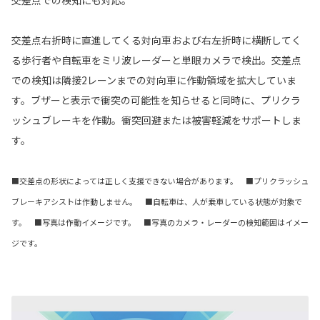
交差点での検知にも対応。
交差点右折時に直進してくる対向車および右左折時に横断してく
る歩行者や自転車をミリ波レーダーと単眼カメラで検出。交差点
での検知は隣接2レーンまでの対向車に作動領域を拡大していま
す。ブザーと表示で衝突の可能性を知らせると同時に、プリクラ
ッシュブレーキを作動。衝突回避または被害軽減をサポートしま
す。
■交差点の形状によっては正しく支援できない場合があります。 ■プリクラッシュ
ブレーキアシストは作動しません。 ■自転車は、人が乗車している状態が対象で
す。 ■写真は作動イメージです。 ■写真のカメラ・レーダーの検知範囲はイメー
ジです。