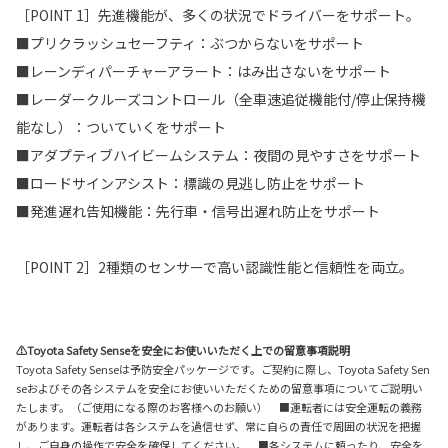
［POINT 1］先進機能が、多くの状況でドライバーをサポート。
■プリクラッシュセーフティ：ぶつからないをサポート
■レーンディパーチャーアラート：はみ出さないをサポート
■レーダークルーズコントロール（全車速追従機能付/停止保持機
能なし）：ついていくをサポート
■アダプティブハイビームシステム：夜間の見やすさをサポート
■ロードサインアシスト：標識の見逃し防止をサポート
■発進遅れ告知機能：先行車・信号出遅れ防止をサポート
［POINT 2］2種類のセンサーで高い認識性能と信頼性を両立。
⚠Toyota Safety Senseを安全にお使いいただく上での留意事項説明
Toyota Safety Senseは予防安全パッケージです。ご契約に際し、Toyota Safety Sen
seおよびその各システムを安全にお使いいただくための留意事項についてご説明い
たします。（ご使用になる際のお客様へのお願い） ■運転者には安全運転の義務
があります。運転者は各システムを過信せず、常に自らの責任で周囲の状況を把握
し、ご自身の操作で安全を確保してください。 ■各システムに頼ったり、安全を