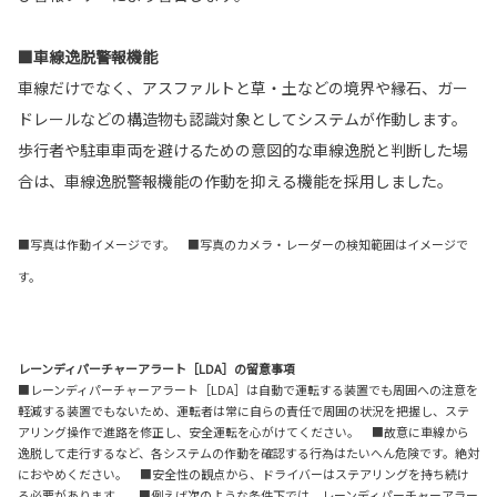
■車線逸脱警報機能
車線だけでなく、アスファルトと草・土などの境界や縁石、ガー
ドレールなどの構造物も認識対象としてシステムが作動します。
歩行者や駐車車両を避けるための意図的な車線逸脱と判断した場
合は、車線逸脱警報機能の作動を抑える機能を採用しました。
■写真は作動イメージです。 ■写真のカメラ・レーダーの検知範囲はイメージで
す。
レーンディパーチャーアラート［LDA］の留意事項
■レーンディパーチャーアラート［LDA］は自動で運転する装置でも周囲への注意を
軽減する装置でもないため、運転者は常に自らの責任で周囲の状況を把握し、ステ
アリング操作で進路を修正し、安全運転を心がけてください。 ■故意に車線から
逸脱して走行するなど、各システムの作動を確認する行為はたいへん危険です。絶対
におやめください。 ■安全性の観点から、ドライバーはステアリングを持ち続け
る必要があります。 ■例えば次のような条件下では、レーンディパーチャーアラー