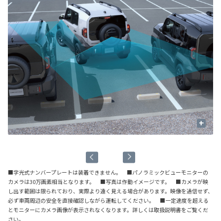
+
作
■字光式ナンバープレートは装着できません。 ■パノラミックビューモニターの
カメラは30万画素相当となります。 ■写真は作動イメージです。 ■カメラが映
し出す範囲は限られており、実際より遠く見える場合があります。映像を過信せず、
必ず車両周辺の安全を直接確認しながら運転してください。 ■一定速度を超える
とモニターにカメラ画像が表示されなくなります。詳しくは取扱説明書をご覧くだ
さい。