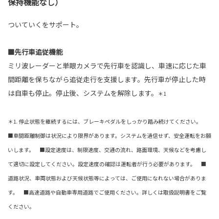
保持機能なし）
ついていくをサポート。
■先行車追従機能
ミリ波レーダーと単眼カメラで先行車を認識し、車速に応じた車
間距離を保ちながら追従走行を支援します。先行車が停止した時
は自車も停止。停止後、システムを解除します。
＊1
＊1. 停止状態を継続するには、ブレーキペダルをしっかり踏み続けてください。
■車間距離制御は状況により限界があります。システムを過信せず、安全運転をお願
いします。 ■設定速度は、制限速度、交通の流れ、路面環境、天候などを考慮し
て適切に設定してください。設定速度の確認は運転者が行う必要があります。 ■
道路状況、車両状態および天候状態等によっては、ご使用になれない場合がありま
す。 ■高速道路や自動車専用道路でご使用ください。詳しくは取扱説明書をご覧
ください。