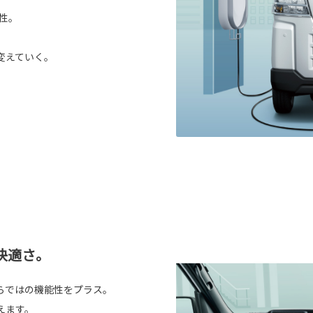
性。
変えていく。
快適さ。
らではの機能性をプラス。
えます。