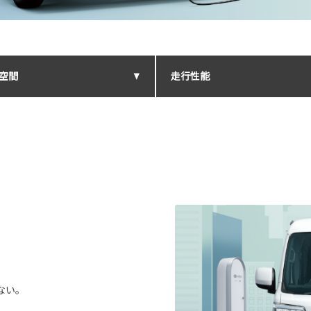
空間
走行性能
ない。