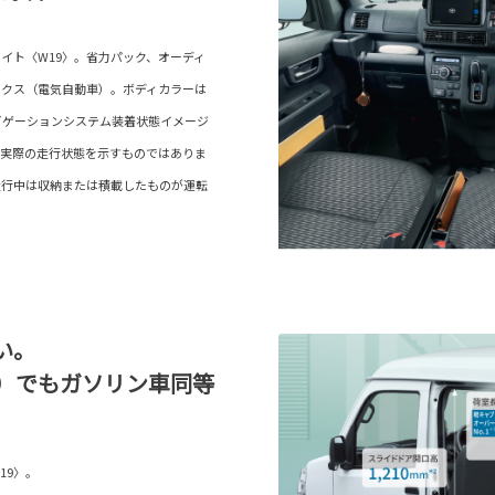
イト〈W19〉。省力パック、オーディ
ックス（電気自動車）。ボディカラーは
ビゲーションシステム装着状態イメージ
。実際の走行状態を示すものではありま
走行中は収納または積載したものが運転
。
い。
V）でもガソリン車同等
19〉。