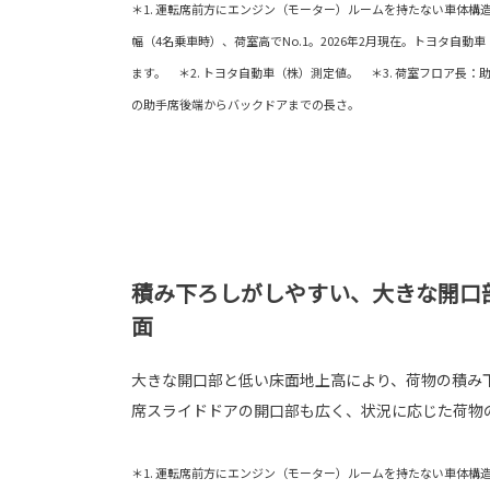
＊1. 運転席前方にエンジン（モーター）ルームを持たない車体構
幅（4名乗車時）、荷室高でNo.1。2026年2月現在。トヨタ自
ます。 ＊2. トヨタ自動車（株）測定値。 ＊3. 荷室フロア長
の助手席後端からバックドアまでの長さ。
積み下ろしがしやすい、大きな開口
面
大きな開口部と低い床面地上高により、荷物の積み
席スライドドアの開口部も広く、状況に応じた荷物
＊1. 運転席前方にエンジン（モーター）ルームを持たない車体構