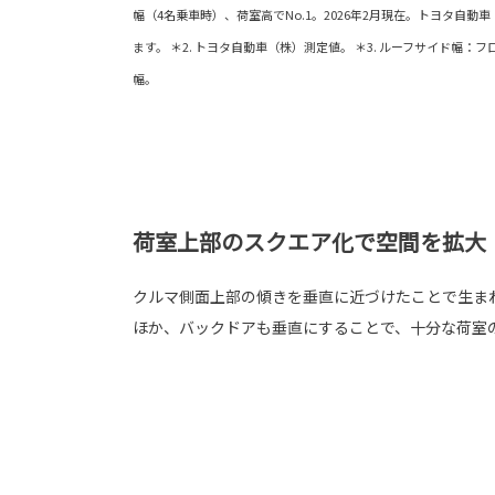
幅（4名乗車時）、荷室高でNo.1。2026年2月現在。トヨタ自
ます。 ＊2. トヨタ自動車（株）測定値。 ＊3. ルーフサイド幅：フ
幅。
荷室上部のスクエア化で空間を拡大
クルマ側面上部の傾きを垂直に近づけたことで生ま
ほか、バックドアも垂直にすることで、十分な荷室