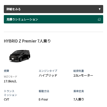
詳細をみる
見積りシミュレーション
HYBRID Z Premier 7人乗り
燃費
エンジンタイプ
総排気量
ハイブリッド
2.5L+モーター
WLTCモード
17.0km/L
トランス
駆動方法
乗車定員
ミッション
CVT
E-Four
7人乗り