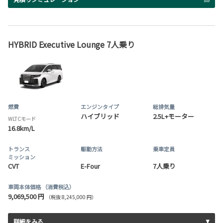
HYBRID Executive Lounge 7人乗り
燃費
エンジンタイプ
総排気量
ハイブリッド
2.5L+モーター
WLTCモード
16.8km/L
トランス
駆動方法
乗車定員
ミッション
CVT
E-Four
7人乗り
車両本体価格
（消費税込）
9,069,500 円
（税抜 8,245,000 円）
詳細をみる