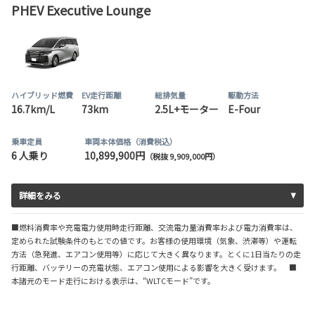
PHEV Executive Lounge
ハイブリッド燃費
EV走行距離
総排気量
駆動方法
16.7km/L
73km
2.5L+モーター
E-Four
乗車定員
車両本体価格（消費税込）
6 人乗り
10,899,900円
（税抜 9,909,000円）
詳細をみる
■燃料消費率や充電電力使用時走行距離、交流電力量消費率および電力消費率は、
定められた試験条件のもとでの値です。お客様の使用環境（気象、渋滞等）や運転
方法（急発進、エアコン使用等）に応じて大きく異なります。とくに1日当たりの走
行距離、バッテリーの充電状態、エアコン使用による影響を大きく受けます。 ■
本諸元のモード走行における表示は、“WLTCモード”です。