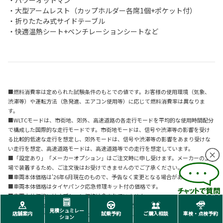
・パワーオットマン
・大型アームレスト（カップホルダー各席1個+ポケット付）
・折りたたみ式サイドテーブル
・快適温熱シート+ベンチレーションシートなど
■燃料消費率は定められた試験条件のもとでの値です。お客様の使用環境（気象、
渋滞等）や運転方法（急発進、エアコン使用等）に応じて燃料消費率は異なりま
す。
■WLTCモードは、市街地、郊外、高速道路の各走行モードを平均的な使用時間配分
で構成した国際的な走行モードです。市街地モードは、信号や渋滞等の影響を受け
る比較的低速な走行を想定し、郊外モードは、信号や渋滞等の影響をあまり受けな
い走行を想定、高速道路モードは、高速道路等での走行を想定しています。
■「設定あり」「メーカーオプション」はご注文時に申し受けます。メーカーの工
場で装着するため、ご注文後はお受けできませんのでご了承ください。
■車両本体価格は'26年6月現在のもので、予告なく変更となる場合があります。
■車両本体価格はタイヤパンク応急修理キット付の価格です。
■車両本体価格にはオプション価格は含まれていません。
■保険料、税金（除く消費税）、登録料などの諸費用は別途申し受けます。
見積シュミレー
店舗案内
試乗予約
ご購入相談
車検・点検予約
■自動車リサイクル法の施行により、リサイクル料金が別途必要となります。
ション