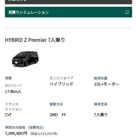
見積りシミュレーション
HYBRID Z Premier 7人乗り
燃費
エンジンタイプ
総排気量
ハイブリッド
2.5L+モーター
WLTCモード
17.8km/L
トランス
駆動方法
乗車定員
ミッション
CVT
2WD FF
7人乗り
車両本体価格
（消費税込）
7,099,400 円
（税抜 6,454,000 円）