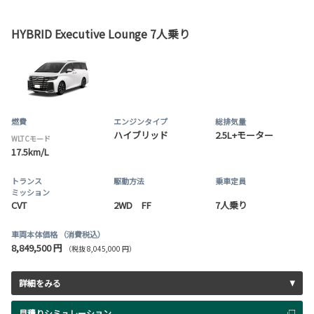
HYBRID Executive Lounge 7人乗り
燃費
エンジンタイプ
総排気量
ハイブリッド
2.5L+モーター
WLTCモード
17.5km/L
トランス
駆動方法
乗車定員
ミッション
CVT
2WD FF
7人乗り
車両本体価格
（消費税込）
8,849,500 円
（税抜 8,045,000 円）
詳細をみる
見積りシミュレーション