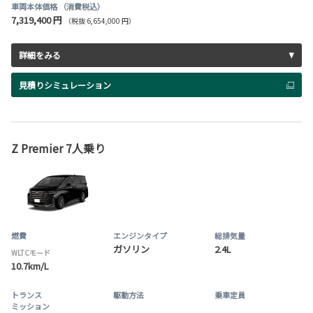
車両本体価格
（消費税込）
7,319,400 円
（税抜 6,654,000 円）
詳細をみる
見積りシミュレーション
Z Premier 7人乗り
燃費
エンジンタイプ
総排気量
ガソリン
2.4L
WLTCモード
10.7km/L
トランス
駆動方法
乗車定員
ミッション