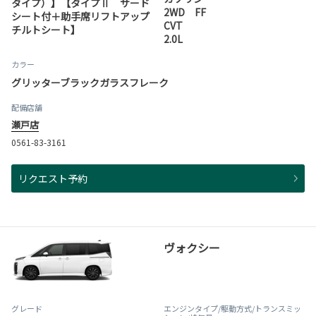
タイプ）】【タイプⅡ サード
2WD FF
シート付＋助手席リフトアップ
CVT
チルトシート】
2.0L
カラー
グリッターブラックガラスフレーク
配備店舗
瀬戸店
0561-83-3161
リクエスト予約
ヴォクシー
グレード
エンジンタイプ
/駆動方式/
トランスミッ