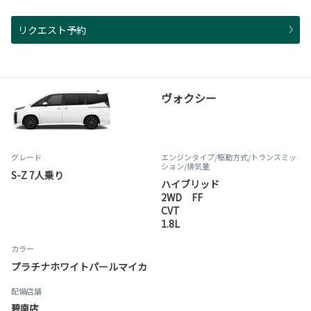
リクエスト予約
ヴォクシー
グレード
エンジンタイプ
/駆動方式/
トランスミッ
ション
/排気量
S-Z 7人乗り
ハイブリッド
2WD FF
CVT
1.8L
カラー
プラチナホワイトパールマイカ
配備店舗
碧南店