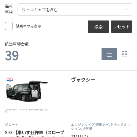
福祉
車両
試乗車のみ表示
検索
リセット
該当車種台数
39
ヴォクシー
※写真のモデル、カラーは、実際の車両と異なりま
す。
グレード
エンジンタイプ
/駆動方式/
トランスミッ
ション
/排気量
S-G 【車いす仕様車（スロープ
ガソリン