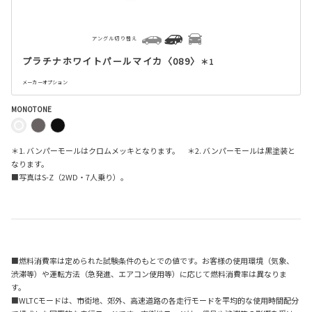
アングル切り替え
プラチナホワイトパールマイカ〈089〉
＊1
メーカーオプション
MONOTONE
＊1. バンパーモールはクロムメッキとなります。 ＊2. バンパーモールは黒塗装と
なります。
■写真は
S-Z
（
2WD
・
7
人乗り）。
■燃料消費率は定められた試験条件のもとでの値です。お客様の使用環境（気象、
渋滞等）や運転方法（急発進、エアコン使用等）に応じて燃料消費率は異なりま
す。
■WLTCモードは、市街地、郊外、高速道路の各走行モードを平均的な使用時間配分