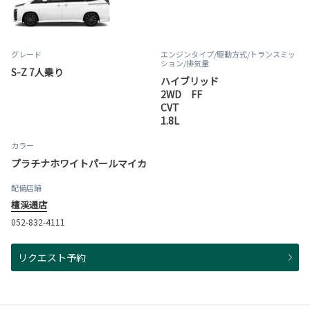
グレード
エンジンタイプ
/駆動方式/
トランスミッ
ション
/排気量
S-Z 7人乗り
ハイブリッド
2WD FF
CVT
1.8L
カラー
プラチナホワイトパールマイカ
配備店舗
檀渓通店
052-832-4111
リクエスト予約