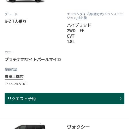
グレード
エンジンタイプ
/駆動方式/
トランスミッ
ション
/排気量
S-Z 7人乗り
ハイブリッド
2WD FF
CVT
1.8L
カラー
プラチナホワイトパールマイカ
配備店舗
豊田土橋店
0565-28-5161
リクエスト予約
ヴォクシー