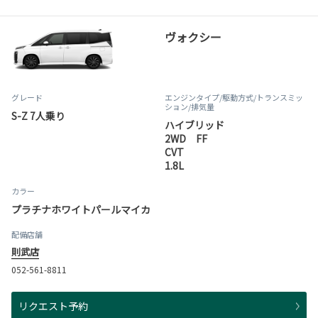
ヴォクシー
グレード
エンジンタイプ
/駆動方式/
トランスミッ
ション
/排気量
S-Z 7人乗り
ハイブリッド
2WD FF
CVT
1.8L
カラー
プラチナホワイトパールマイカ
配備店舗
則武店
052-561-8811
リクエスト予約