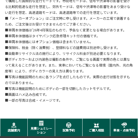
で構成した国際的な走行モードです。市街地モードは、信号や渋滞等の影響を受け
る比較的低速な走行を想定し、郊外モードは、信号や渋滞等の影響をあまり受けな
い走行を想定、高速道路モードは、高速道路等での走行を想定しています。
■「メーカーオプション」はご注文時に申し受けます。メーカーの工場で装着する
ため、ご注文後はお受けできませんのでご了承ください。
■車両本体価格は'26年4月現在のもので、予告なく変更となる場合があります。
■車両本体価格はタイヤパンク応急修理キット付の価格です。
■車両本体価格にはオプション価格は含まれていません。
■保険料、税金（除く消費税）、登録料などの諸費用は別途申し受けます。
■自動車リサイクル法の施行により、リサイクル料金が別途必要となります。
■ボディカラーおよび内装色は撮影の条件や、ご覧になる画面で実際の色とは異な
って見えることがあります。また、実車においてもご覧になる環境（屋内外、光の角
度等）により、ボディカラーの見え方は異なります。
■写真は機能説明のために各ランプを点灯したものです。実際の走行状態を示すも
のではありません。
■写真は機能説明のためにボディの一部を切断したカットモデルです。
■画面はハメ込み合成です。
■一部の写真は合成・イメージです。
見積シュミレー
店舗案内
試乗予約
ご購入相談
車検・点検予約
ション