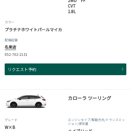
2WD FF
CVT
1.8L
カラー
プラチナホワイトパールマイカ
配備店舗
名東店
052-702-2131
リクエスト予約
カローラ ツーリング
グレード
エンジンタイプ
/駆動方式/
トランスミッ
ション
/排気量
W×B