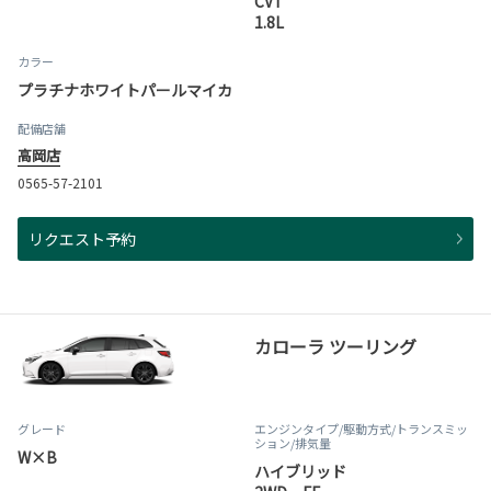
CVT
1.8L
カラー
プラチナホワイトパールマイカ
配備店舗
高岡店
0565-57-2101
リクエスト予約
カローラ ツーリング
グレード
エンジンタイプ
/駆動方式/
トランスミッ
ション
/排気量
W×B
ハイブリッド