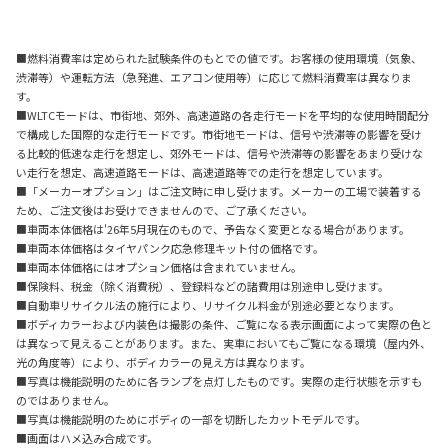
■燃料消費率は定められた試験条件のもとでの値です。お客様の使用環境（気象、
渋滞等）や運転方法（急発進、エアコン使用等）に応じて燃料消費率は異なりま
す。
■WLTCモードは、市街地、郊外、高速道路の各走行モードを平均的な使用時間配分
で構成した国際的な走行モードです。市街地モードは、信号や渋滞等の影響を受け
る比較的低速な走行を想定し、郊外モードは、信号や渋滞等の影響をあまり受けな
い走行を想定、高速道路モードは、高速道路等での走行を想定しています。
■「メーカーオプション」はご注文時に申し受けます。メーカーの工場で装着する
ため、ご注文後はお受けできませんので、ご了承ください。
■車両本体価格は'26年5月現在のもので、予告なく変更となる場合があります。
■車両本体価格はタイヤパンク応急修理キット付の価格です。
■車両本体価格にはオプション価格は含まれていません。
■保険料、税金（除く消費税）、登録料などの諸費用は別途申し受けます。
■自動車リサイクル法の施行により、リサイクル料金が別途必要となります。
■ボディカラーおよび内装色は撮影の条件、ご覧になる表示画面によって実際の色と
は異なって見えることがあります。また、実車においてもご覧になる環境（屋内外、
光の角度等）により、ボディカラーの見え方は異なります。
■写真は機能説明のために各ランプを点灯したものです。実際の走行状態を示すも
のではありません。
■写真は機能説明のためにボディの一部を切断したカットモデルです。
■画面はハメ込み合成です。