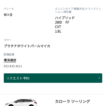
グレード
エンジンタイプ
/駆動方式/
トランスミッ
ション
/排気量
W×B
ハイブリッド
2WD FF
CVT
1.8L
カラー
プラチナホワイトパールマイカ
配備店舗
檀渓通店
052-832-4111
リクエスト予約
カローラ ツーリング