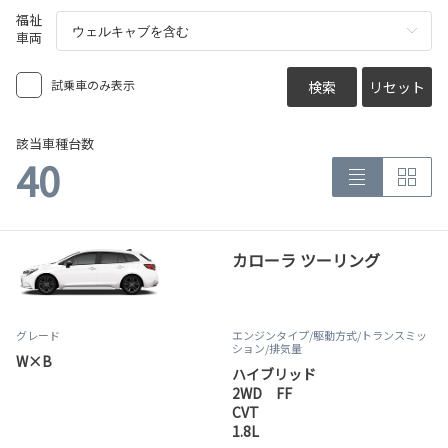
福祉
車両
試乗車のみ表示
検索
リセット
該当車種台数
40
カローラ ツーリング
グレード
エンジンタイプ
/駆動方式/
トランスミッ
ション
/排気量
W×B
ハイブリッド
2WD FF
CVT
1.8L