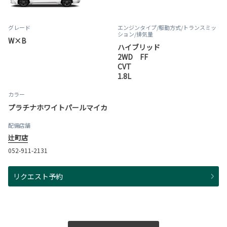
グレード
エンジンタイプ
/駆動方式/
トランスミッ
ション
/排気量
W×B
ハイブリッド
2WD FF
CVT
1.8L
カラー
プラチナホワイトパールマイカ
配備店舗
辻町店
052-911-2131
リクエスト予約