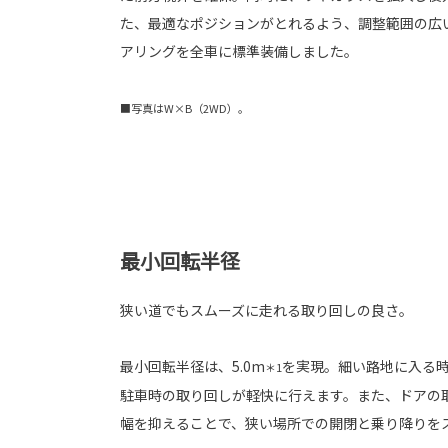
た、最適なポジションがとれるよう、調整範囲の広
アリングを全車に標準装備しました。
■写真はW×B（2WD）。
最小回転半径
狭い道でもスムーズに走れる取り回しの良さ。
最小回転半径は、5.0m
を実現。細い路地に入る時
＊1
駐車時の取り回しが軽快に行えます。また、ドアの
幅を抑えることで、狭い場所での開閉と乗り降りを