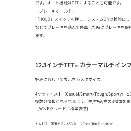
です。オート機能はOFFにすることも可能です。
［ブレーキホールド］
「HOLD」スイッチを押し、システムONの状態に
などでブレーキを踏んで停車した時にブレーキを保
ます。
12.3インチTFT
カラーマルチイン
＊1
好みに合わせて表示をカスタマイズ。
4つのテイスト（Casual/Smart/Tough/
複数の情報が見られるよう、左/中央/右の3種類を
［W×Bグレードに標準装備］
＊1. TFT［薄膜トランジスタ］：Thin Film Transistor