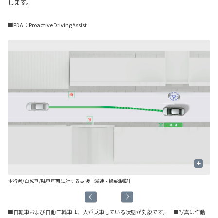
します。
■PDA：Proactive Driving Assist
+
歩行者/自転車/駐車車両に対する支援［減速・操舵制御］
先
■自転車および自動二輪車は、人が乗車している状態が対象です。 ■写真は作動