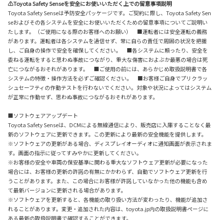
⚠Toyota Safety Senseを安全にお使いいただく上での留意事項説明
Toyota Safety Senseは予防安全パッケージです。ご契約に際し、Toyota Safety Sen
seおよびその各システムを安全にお使いいただくための留意事項についてご説明い
たします。（ご使用になる際のお客様へのお願い） ■運転者には安全運転の義務
があります。運転者は各システムを過信せず、常に自らの責任で周囲の状況を把握
し、ご自身の操作で安全を確保してください。 ■各システムに頼ったり、安全を
委ねる運転をすると思わぬ事故につながり、重大な傷害におよぶか最悪の場合は死
亡につながるおそれがあります。 ■ご使用の前には、あらかじめ取扱説明書で各
システムの特徴・操作方法を必ずご確認ください。 ■お客様ご自身でプリクラッ
シュセーフティの作動テストを行わないでください。対象や状況によってはシステム
が正常に作動せず、思わぬ事故につながるおそれがあります。
■ソフトウェアアップデート
Toyota Safety Senseは、DCMによる無線通信により、販売店に入庫することなく最
新のソフトウェアに更新できます。この更新により最新の安全機能を提供します。
※ソフトウェアの更新がある場合、ディスプレイオーディオに通知画面が表示されま
す。画面の指示に従ってすみやかに更新してください。
※お客様の安全や車両の保安基準に関わる重大なソフトウェア更新が必要になった
場合には、お客様の更新の許諾の有無にかかわらず、自動でソフトウェア更新を行
うことがあります。また、この場合にお客様が許諾していなかった他の機能も含め
て最新バージョンに更新される場合があります。
※ソフトウェアを更新すると、各機能の取り扱い方法が変わったり、機能が追加さ
れることがあります。変更・追加された内容は、toyota.jp内の取扱説明書ページに
ある最新の取扱説明書で確認することができます。