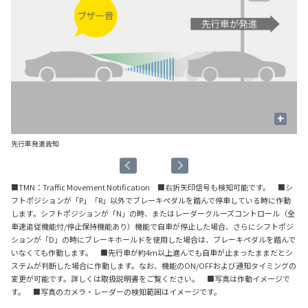
+
先行車発進告知
信
■TMN：Traffic Movement Notification ■右折矢印信号も検知可能です。 ■シ
フトポジションが「P」「R」以外でブレーキペダルを踏んで停車している時に作動
します。シフトポジションが「N」の時、またはレーダークルーズコントロール（全
車速追従機能付/停止保持機能あり）機能で自車が停止した場合、さらにシフトポジ
ションが「D」の時にブレーキホールドを使用した場合は、ブレーキペダルを踏んで
いなくても作動します。 ■先行車が約4m以上進んでも自車が止まったままだとシ
ステムが判断した場合に作動します。なお、機能のON/OFFおよび通知タイミングの
変更が可能です。詳しくは取扱説明書をご覧ください。 ■写真は作動イメージで
す。 ■写真のカメラ・レーダーの検知範囲はイメージです。