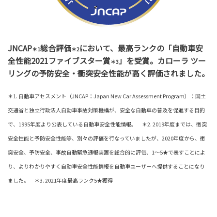
JNCAP
総合評価
において、最高ランクの「自動車安
＊1
＊2
全性能2021ファイブスター賞
」を受賞。カローラ ツー
＊3
リングの予防安全・衝突安全性能が高く評価されました。
＊1. 自動車アセスメント（JNCAP：Japan New Car Assessment Program）：国土
交通省と独立行政法人自動車事故対策機構が、安全な自動車の普及を促進する目的
で、1995年度より公表している自動車安全性能情報。 ＊2. 2019年度までは、衝突
安全性能と予防安全性能等、別々の評価を行なっていましたが、2020年度から、衝
突安全、予防安全、事故自動緊急通報装置を総合的に評価、1～5★で表すことによ
り、よりわかりやすく自動車安全性能情報を自動車ユーザーへ提供することになり
ました。 ＊3. 2021年度最高ランク5★獲得