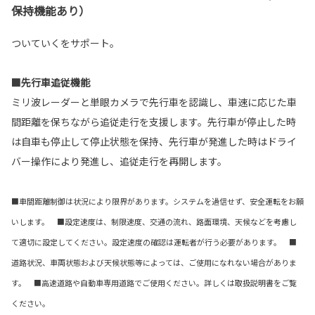
保持機能あり）
ついていくをサポート。
■先行車追従機能
ミリ波レーダーと単眼カメラで先行車を認識し、車速に応じた車
間距離を保ちながら追従走行を支援します。先行車が停止した時
は自車も停止して停止状態を保持、先行車が発進した時はドライ
バー操作により発進し、追従走行を再開します。
■車間距離制御は状況により限界があります。システムを過信せず、安全運転をお願
いします。 ■設定速度は、制限速度、交通の流れ、路面環境、天候などを考慮し
て適切に設定してください。設定速度の確認は運転者が行う必要があります。 ■
道路状況、車両状態および天候状態等によっては、ご使用になれない場合がありま
す。 ■高速道路や自動車専用道路でご使用ください。詳しくは取扱説明書をご覧
ください。