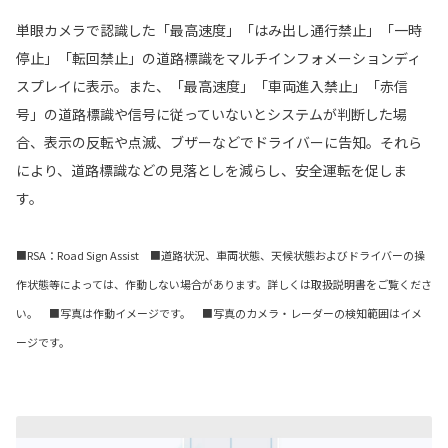
単眼カメラで認識した「最高速度」「はみ出し通行禁止」「一時
停止」「転回禁止」の道路標識をマルチインフォメーションディ
スプレイに表示。また、「最高速度」「車両進入禁止」「赤信
号」の道路標識や信号に従っていないとシステムが判断した場
合、表示の反転や点滅、ブザーなどでドライバーに告知。それら
により、道路標識などの見落としを減らし、安全運転を促しま
す。
■RSA：Road Sign Assist ■道路状況、車両状態、天候状態およびドライバーの操
作状態等によっては、作動しない場合があります。詳しくは取扱説明書をご覧くださ
い。 ■写真は作動イメージです。 ■写真のカメラ・レーダーの検知範囲はイメ
ージです。