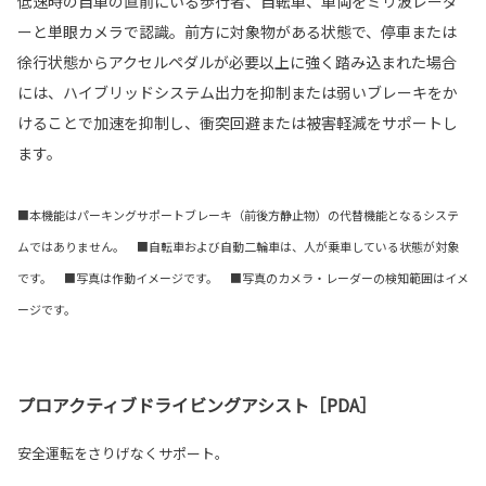
低速時の自車の直前にいる歩行者、自転車、車両をミリ波レーダ
ーと単眼カメラで認識。前方に対象物がある状態で、停車または
徐行状態からアクセルペダルが必要以上に強く踏み込まれた場合
には、ハイブリッドシステム出力を抑制または弱いブレーキをか
けることで加速を抑制し、衝突回避または被害軽減をサポートし
ます。
■本機能はパーキングサポートブレーキ（前後方静止物）の代替機能となるシステ
ムではありません。 ■自転車および自動二輪車は、人が乗車している状態が対象
です。 ■写真は作動イメージです。 ■写真のカメラ・レーダーの検知範囲はイメ
ージです。
プロアクティブドライビングアシスト［PDA］
安全運転をさりげなくサポート。