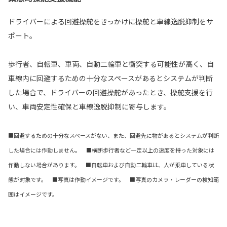
ドライバーによる回避操舵をきっかけに操舵と車線逸脱抑制をサ
ポート。
歩行者、自転車、車両、自動二輪車と衝突する可能性が高く、自
車線内に回避するための十分なスペースがあるとシステムが判断
した場合で、ドライバーの回避操舵があったとき、操舵支援を行
い、車両安定性確保と車線逸脱抑制に寄与します。
■回避するための十分なスペースがない、また、回避先に物があるとシステムが判断
した場合には作動しません。 ■横断歩行者など一定以上の速度を持った対象には
作動しない場合があります。 ■自転車および自動二輪車は、人が乗車している状
態が対象です。 ■写真は作動イメージです。 ■写真のカメラ・レーダーの検知範
囲はイメージです。